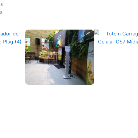
os
as