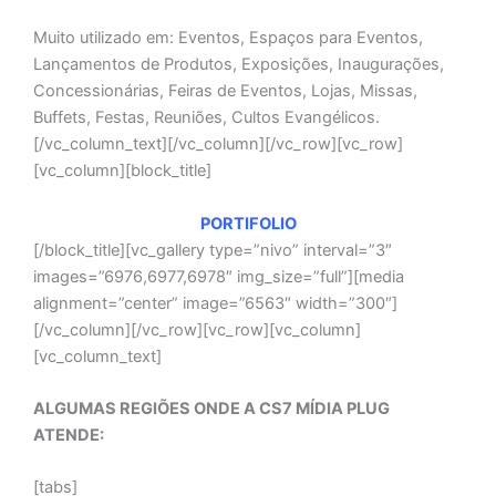
Muito utilizado em: Eventos, Espaços para Eventos,
Lançamentos de Produtos, Exposições, Inaugurações,
Concessionárias, Feiras de Eventos, Lojas, Missas,
Buffets, Festas, Reuniões, Cultos Evangélicos.
[/vc_column_text][/vc_column][/vc_row][vc_row]
[vc_column][block_title]
PORTIFOLIO
[/block_title][vc_gallery type=”nivo” interval=”3″
images=”6976,6977,6978″ img_size=”full”][media
alignment=”center” image=”6563″ width=”300″]
[/vc_column][/vc_row][vc_row][vc_column]
[vc_column_text]
ALGUMAS REGIÕES ONDE A CS7 MÍDIA PLUG
ATENDE:
[tabs]